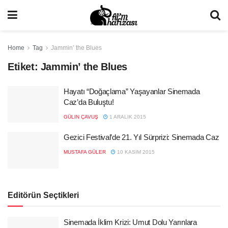
Home
Tag
Jammin’ the Blues
Etiket:
Jammin’ the Blues
Hayatı “Doğaçlama” Yaşayanlar Sinemada
Caz’da Buluştu!
GÜLIN ÇAVUŞ
1 ARALIK 2015
Gezici Festival’de 21. Yıl Sürprizi: Sinemada Caz
MUSTAFA GÜLER
10 KASIM 2015
Editörün Seçtikleri
Sinemada İklim Krizi: Umut Dolu Yarınlara