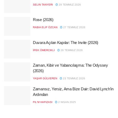
SELIN TANYERI
29 TEMMUZ 2026
Rose (2026)
RABIA ELIF ÖZCAN
27 TEMMUZ 2026
Duvara Açılan Kapılar: The Invite (2026)
İPEK ÖMERCIKLI
26 TEMMUZ 2026
Zaman, Kibir ve Yabancılaşma: The Odyssey
(2026)
YAŞAR GÜLVEREN
23 TEMMUZ 2026
Zamansız, Yersiz, Ama Bize Dair: David Lynch’in
Ardından
FIL'M HAFIZASI
2 NISAN 2025