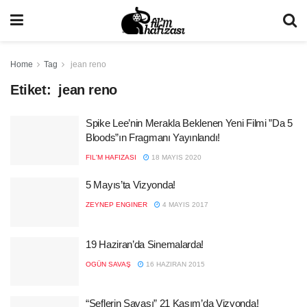
Home
Tag
jean reno
Etiket:
jean reno
Spike Lee’nin Merakla Beklenen Yeni Filmi ”Da 5
Bloods”ın Fragmanı Yayınlandı!
FIL'M HAFIZASI
18 MAYIS 2020
5 Mayıs’ta Vizyonda!
ZEYNEP ENGINER
4 MAYIS 2017
19 Haziran’da Sinemalarda!
OGÜN SAVAŞ
16 HAZIRAN 2015
“Şeflerin Savaşı” 21 Kasım’da Vizyonda!