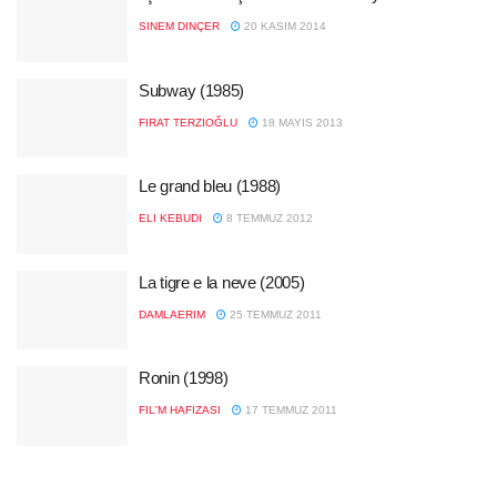
SINEM DINÇER
20 KASIM 2014
Subway (1985)
FIRAT TERZIOĞLU
18 MAYIS 2013
Le grand bleu (1988)
ELI KEBUDI
8 TEMMUZ 2012
La tigre e la neve (2005)
DAMLAERIM
25 TEMMUZ 2011
Ronin (1998)
FIL'M HAFIZASI
17 TEMMUZ 2011