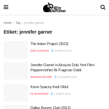
Home
Tag
jennifer garner
Etiket:
jennifer garner
The Adam Project (2022)
EZGI ULUKOCA
20 MAYIS 2022
Jennifer Garner’ın Aksiyon Dolu Yeni Filmi
Peppermint’ten İlk Fragman Geldi
MUSTAFA ÖZYURT
3 HAZIRAN 2018
Kevin Spacey Kedi Oldu!
FIL'M HAFIZASI
1 ŞUBAT 2016
Dallas Buyers Club (2013)