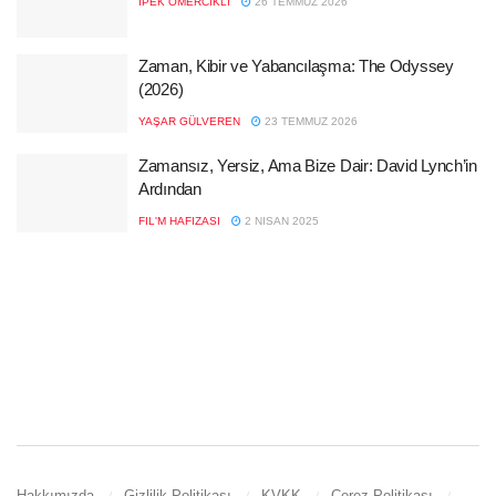
İPEK ÖMERCIKLI
26 TEMMUZ 2026
Zaman, Kibir ve Yabancılaşma: The Odyssey
(2026)
YAŞAR GÜLVEREN
23 TEMMUZ 2026
Zamansız, Yersiz, Ama Bize Dair: David Lynch’in
Ardından
FIL'M HAFIZASI
2 NISAN 2025
Hakkımızda
Gizlilik Politikası
KVKK
Çerez Politikası