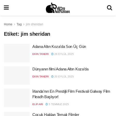
Home
Tag
jim sheridan
Etiket:
jim sheridan
Adana Altın Koza’da Son Üç Gün
EKIN TANERI
26 EYLÜL 2025
Dünyanın filmi Adana Altın Koza’da
EKIN TANERI
20 EYLÜL 2025
İrlanda’nın En Prestijli Film Festivali Galway Film
Fleadh Başlıyor!
ELIF ARI
5 TEMMUZ 2025
Çocuk Hakları Temalı Filmler