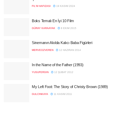
FIL'M HAFIZASI
19 KASIM 2024
Boks Temalı En İyi 10 Film
GÜRAY KARAAYAK
8 EKIM 2015
Sinemanın Akılda Kalıcı Baba Figürleri
MERVEOZVEREN
12 HAZIRAN 2014
In the Name of the Father (1993)
YUSUFERGIN
12 ŞUBAT 2012
My Left Foot: The Story of Christy Brown (1989)
GULCINKAYA
11 KASIM 2011