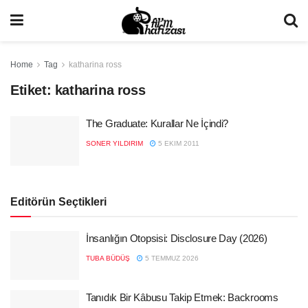
Home
Tag
katharina ross
Etiket:
katharina ross
The Graduate: Kurallar Ne İçindi?
SONER YILDIRIM
5 EKIM 2011
Editörün Seçtikleri
İnsanlığın Otopsisi: Disclosure Day (2026)
TUBA BÜDÜŞ
5 TEMMUZ 2026
Tanıdık Bir Kâbusu Takip Etmek: Backrooms