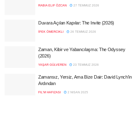
RABIA ELIF ÖZCAN
27 TEMMUZ 2026
Duvara Açılan Kapılar: The Invite (2026)
İPEK ÖMERCIKLI
26 TEMMUZ 2026
Zaman, Kibir ve Yabancılaşma: The Odyssey
(2026)
YAŞAR GÜLVEREN
23 TEMMUZ 2026
Zamansız, Yersiz, Ama Bize Dair: David Lynch’in
Ardından
FIL'M HAFIZASI
2 NISAN 2025