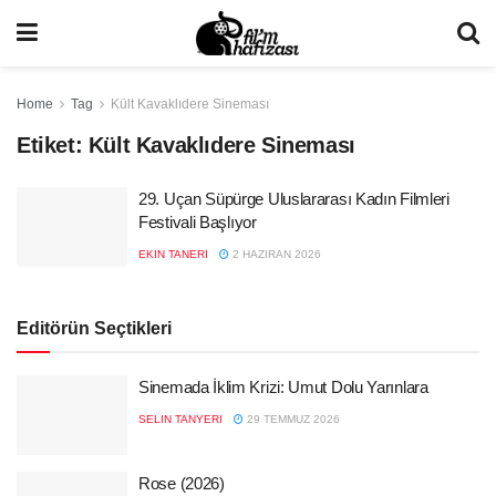
Home
Tag
Kült Kavaklıdere Sineması
Etiket:
Kült Kavaklıdere Sineması
29. Uçan Süpürge Uluslararası Kadın Filmleri
Festivali Başlıyor
EKIN TANERI
2 HAZIRAN 2026
Editörün Seçtikleri
Sinemada İklim Krizi: Umut Dolu Yarınlara
SELIN TANYERI
29 TEMMUZ 2026
Rose (2026)