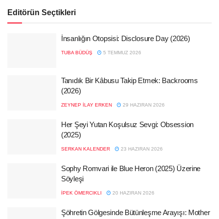
Editörün Seçtikleri
İnsanlığın Otopsisi: Disclosure Day (2026)
TUBA BÜDÜŞ
5 TEMMUZ 2026
Tanıdık Bir Kâbusu Takip Etmek: Backrooms
(2026)
ZEYNEP İLAY ERKEN
29 HAZIRAN 2026
Her Şeyi Yutan Koşulsuz Sevgi: Obsession
(2025)
SERKAN KALENDER
23 HAZIRAN 2026
Sophy Romvari ile Blue Heron (2025) Üzerine
Söyleşi
İPEK ÖMERCIKLI
20 HAZIRAN 2026
Şöhretin Gölgesinde Bütünleşme Arayışı: Mother