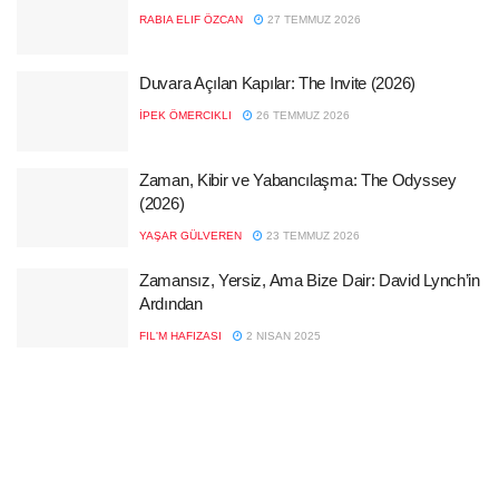
RABIA ELIF ÖZCAN
27 TEMMUZ 2026
Duvara Açılan Kapılar: The Invite (2026)
İPEK ÖMERCIKLI
26 TEMMUZ 2026
Zaman, Kibir ve Yabancılaşma: The Odyssey
(2026)
YAŞAR GÜLVEREN
23 TEMMUZ 2026
Zamansız, Yersiz, Ama Bize Dair: David Lynch’in
Ardından
FIL'M HAFIZASI
2 NISAN 2025