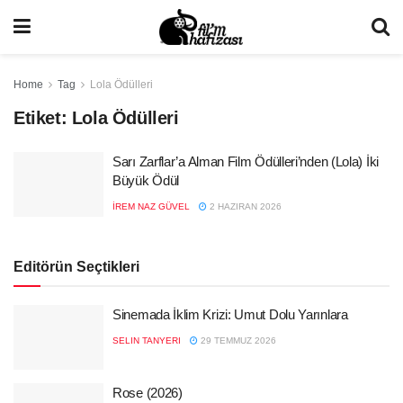
Home
Tag
Lola Ödülleri
Etiket:
Lola Ödülleri
Sarı Zarflar’a Alman Film Ödülleri’nden (Lola) İki
Büyük Ödül
İREM NAZ GÜVEL
2 HAZIRAN 2026
Editörün Seçtikleri
Sinemada İklim Krizi: Umut Dolu Yarınlara
SELIN TANYERI
29 TEMMUZ 2026
Rose (2026)