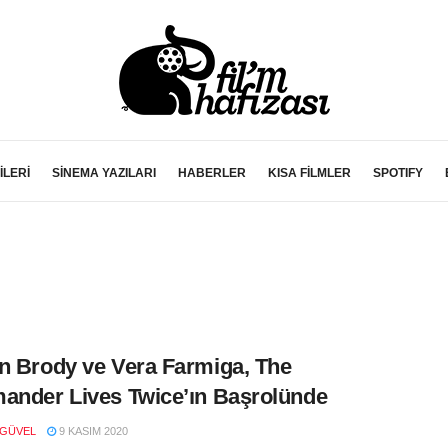
İLERİ
SİNEMA YAZILARI
HABERLER
KISA FİLMLER
SPOTIFY
n Brody ve Vera Farmiga, The
ander Lives Twice’ın Başrolünde
 GÜVEL
9 KASIM 2020