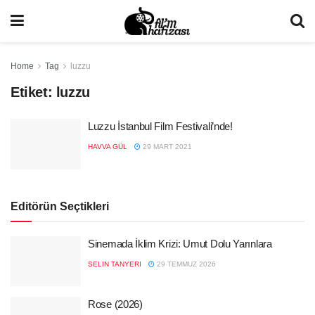
Home
Tag
luzzu
Etiket:
luzzu
Luzzu İstanbul Film Festivali’nde!
HAVVA GÜL
29 MART 2021
Editörün Seçtikleri
Sinemada İklim Krizi: Umut Dolu Yarınlara
SELIN TANYERI
29 TEMMUZ 2026
Rose (2026)