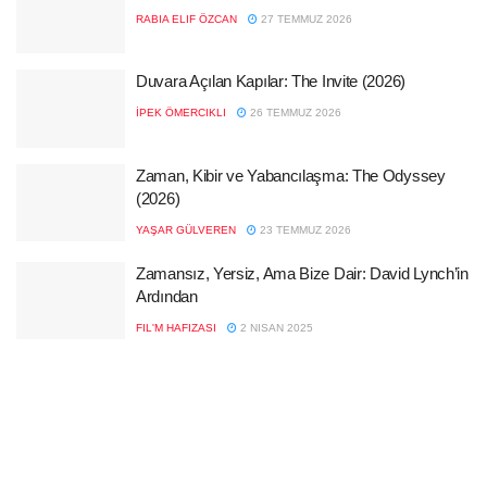
RABIA ELIF ÖZCAN
27 TEMMUZ 2026
Duvara Açılan Kapılar: The Invite (2026)
İPEK ÖMERCIKLI
26 TEMMUZ 2026
Zaman, Kibir ve Yabancılaşma: The Odyssey
(2026)
YAŞAR GÜLVEREN
23 TEMMUZ 2026
Zamansız, Yersiz, Ama Bize Dair: David Lynch’in
Ardından
FIL'M HAFIZASI
2 NISAN 2025