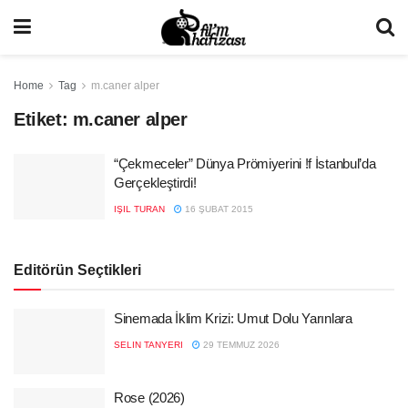
Home
Tag
m.caner alper
Etiket:
m.caner alper
“Çekmeceler” Dünya Prömiyerini !f İstanbul’da
Gerçekleştirdi!
IŞIL TURAN
16 ŞUBAT 2015
Editörün Seçtikleri
Sinemada İklim Krizi: Umut Dolu Yarınlara
SELIN TANYERI
29 TEMMUZ 2026
Rose (2026)