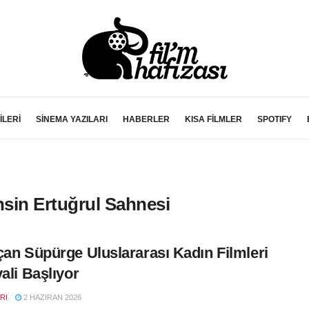
İLERİ
SİNEMA YAZILARI
HABERLER
KISA FİLMLER
SPOTIFY
sin Ertuğrul Sahnesi
çan Süpürge Uluslararası Kadın Filmleri
vali Başlıyor
RI
2 HAZIRAN 2026