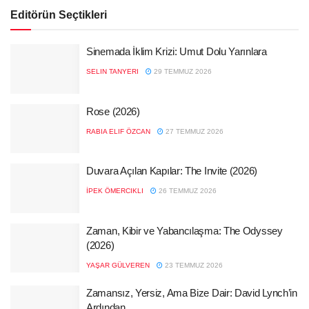
Editörün Seçtikleri
Sinemada İklim Krizi: Umut Dolu Yarınlara
SELIN TANYERI
29 TEMMUZ 2026
Rose (2026)
RABIA ELIF ÖZCAN
27 TEMMUZ 2026
Duvara Açılan Kapılar: The Invite (2026)
İPEK ÖMERCIKLI
26 TEMMUZ 2026
Zaman, Kibir ve Yabancılaşma: The Odyssey
(2026)
YAŞAR GÜLVEREN
23 TEMMUZ 2026
Zamansız, Yersiz, Ama Bize Dair: David Lynch’in
Ardından