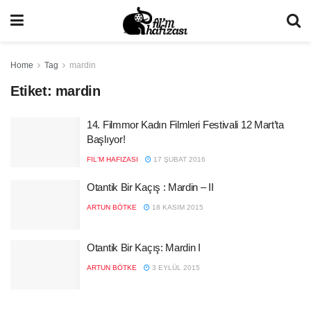
Home
Tag
mardin
Etiket:
mardin
14. Filmmor Kadın Filmleri Festivali 12 Mart’ta
Başlıyor!
FIL'M HAFIZASI
17 ŞUBAT 2016
Otantik Bir Kaçış : Mardin – II
ARTUN BÖTKE
18 KASIM 2015
Otantik Bir Kaçış: Mardin I
ARTUN BÖTKE
3 EYLÜL 2015