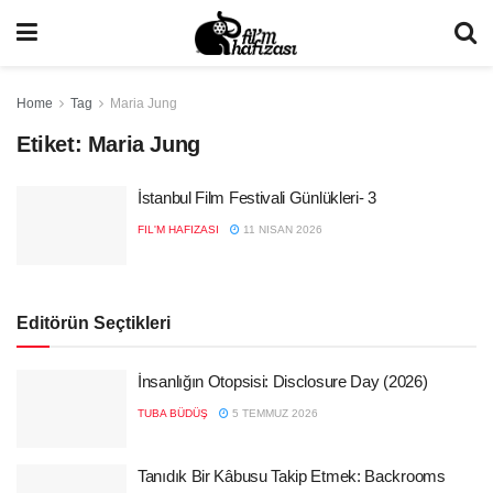
Home
Tag
Maria Jung
Etiket:
Maria Jung
İstanbul Film Festivali Günlükleri- 3
FIL'M HAFIZASI
11 NISAN 2026
Editörün Seçtikleri
İnsanlığın Otopsisi: Disclosure Day (2026)
TUBA BÜDÜŞ
5 TEMMUZ 2026
Tanıdık Bir Kâbusu Takip Etmek: Backrooms