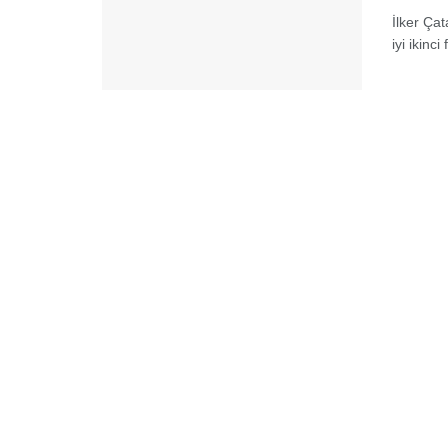
İlker Çat
iyi ikinc