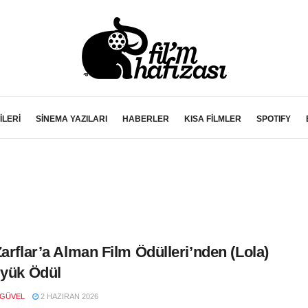
İLERİ
SİNEMA YAZILARI
HABERLER
KISA FİLMLER
SPOTIFY
Zarflar’a Alman Film Ödülleri’nden (Lola)
üyük Ödül
 GÜVEL
2 HAZIRAN 2026