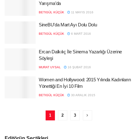
Yarışma’da
BETIGÜL KÜÇÜK
11 MAYIS 2016
SineBU’da Mart Ayı Dolu Dolu
BETIGÜL KÜÇÜK
6 MART 2016
Ercan Dalkılıç İle Sinema Yazarlığı Üzerine
Söyleşi
MURAT UYSAL
16 ŞUBAT 2016
Women and Hollywood: 2015 Yılında Kadınların
Yönettiği En İyi 10 Film
BETIGÜL KÜÇÜK
30 ARALIK 2015
1
2
3
Editörün Seçtikleri