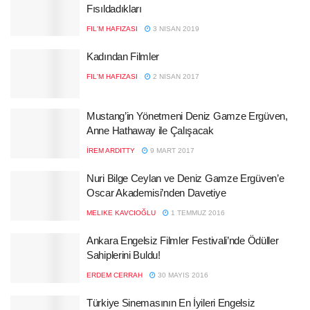
Fısıldadıkları
FIL'M HAFIZASI
3 NISAN 2019
Kadından Filmler
FIL'M HAFIZASI
2 NISAN 2017
Mustang’in Yönetmeni Deniz Gamze Ergüven,
Anne Hathaway ile Çalışacak
İREM ARDITTY
9 MART 2017
Nuri Bilge Ceylan ve Deniz Gamze Ergüven’e
Oscar Akademisi’nden Davetiye
MELIKE KAVCIOĞLU
1 TEMMUZ 2016
Ankara Engelsiz Filmler Festivali’nde Ödüller
Sahiplerini Buldu!
ERDEM CERRAH
30 MAYIS 2016
Türkiye Sinemasının En İyileri Engelsiz