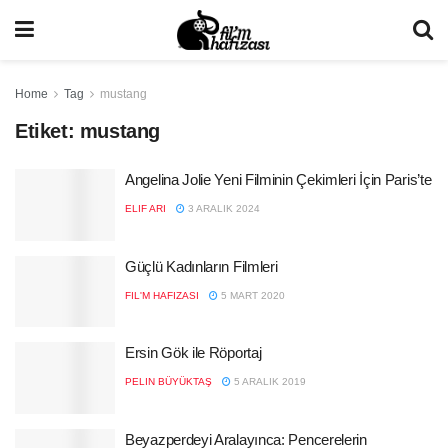
Home
Tag
mustang
Etiket:
mustang
Angelina Jolie Yeni Filminin Çekimleri İçin Paris’te
ELIF ARI
3 ARALIK 2024
Güçlü Kadınların Filmleri
FIL'M HAFIZASI
5 MART 2020
Ersin Gök ile Röportaj
PELIN BÜYÜKTAŞ
5 ARALIK 2019
Beyazperdeyi Aralayınca: Pencerelerin