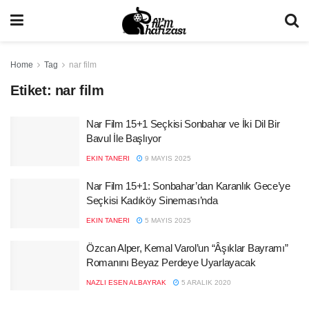
Home
Tag
nar film
Etiket:
nar film
Nar Film 15+1 Seçkisi Sonbahar ve İki Dil Bir
Bavul İle Başlıyor
EKIN TANERI
9 MAYIS 2025
Nar Film 15+1: Sonbahar’dan Karanlık Gece’ye
Seçkisi Kadıköy Sineması’nda
EKIN TANERI
5 MAYIS 2025
Özcan Alper, Kemal Varol’un “Âşıklar Bayramı”
Romanını Beyaz Perdeye Uyarlayacak
NAZLI ESEN ALBAYRAK
5 ARALIK 2020