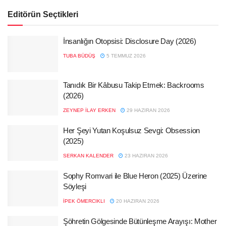
Editörün Seçtikleri
İnsanlığın Otopsisi: Disclosure Day (2026)
TUBA BÜDÜŞ
5 TEMMUZ 2026
Tanıdık Bir Kâbusu Takip Etmek: Backrooms
(2026)
ZEYNEP İLAY ERKEN
29 HAZIRAN 2026
Her Şeyi Yutan Koşulsuz Sevgi: Obsession
(2025)
SERKAN KALENDER
23 HAZIRAN 2026
Sophy Romvari ile Blue Heron (2025) Üzerine
Söyleşi
İPEK ÖMERCIKLI
20 HAZIRAN 2026
Şöhretin Gölgesinde Bütünleşme Arayışı: Mother