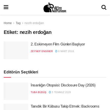
Home
Tag
nezih erdoğan
Etiket:
nezih erdoğan
2. Eskimeyen Film Günleri Başlıyor
ZEYNEP ENGINER
6 MART 2018
Editörün Seçtikleri
İnsanlığın Otopsisi: Disclosure Day (2026)
TUBA BÜDÜŞ
5 TEMMUZ 2026
Tanıdık Bir Kâbusu Takip Etmek: Backrooms