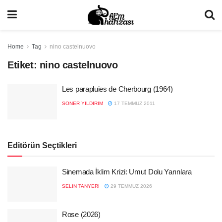
Home
Tag
nino castelnuovo
Etiket:
nino castelnuovo
Les parapluies de Cherbourg (1964)
SONER YILDIRIM
17 TEMMUZ 2011
Editörün Seçtikleri
Sinemada İklim Krizi: Umut Dolu Yarınlara
SELIN TANYERI
29 TEMMUZ 2026
Rose (2026)