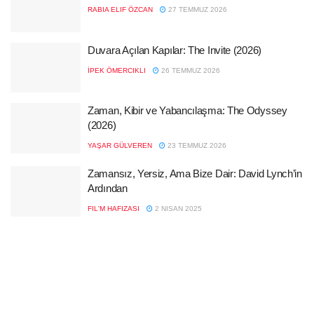
RABIA ELIF ÖZCAN
27 TEMMUZ 2026
Duvara Açılan Kapılar: The Invite (2026)
İPEK ÖMERCIKLI
26 TEMMUZ 2026
Zaman, Kibir ve Yabancılaşma: The Odyssey
(2026)
YAŞAR GÜLVEREN
23 TEMMUZ 2026
Zamansız, Yersiz, Ama Bize Dair: David Lynch’in
Ardından
FIL'M HAFIZASI
2 NISAN 2025