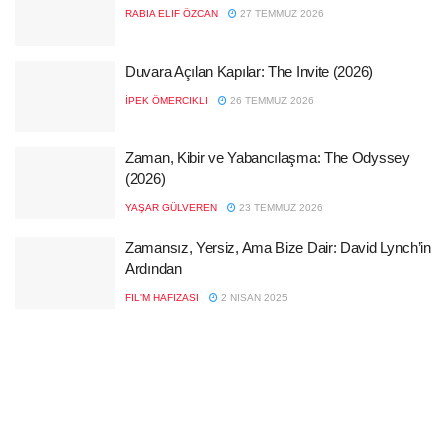
RABIA ELIF ÖZCAN
27 TEMMUZ 2026
Duvara Açılan Kapılar: The Invite (2026)
İPEK ÖMERCIKLI
26 TEMMUZ 2026
Zaman, Kibir ve Yabancılaşma: The Odyssey
(2026)
YAŞAR GÜLVEREN
23 TEMMUZ 2026
Zamansız, Yersiz, Ama Bize Dair: David Lynch’in
Ardından
FIL'M HAFIZASI
2 NISAN 2025