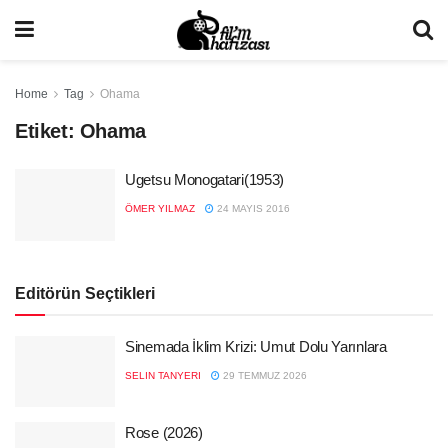
Home
Tag
Ohama
Etiket:
Ohama
Ugetsu Monogatari(1953)
ÖMER YILMAZ
24 MAYIS 2016
Editörün Seçtikleri
Sinemada İklim Krizi: Umut Dolu Yarınlara
SELIN TANYERI
29 TEMMUZ 2026
Rose (2026)