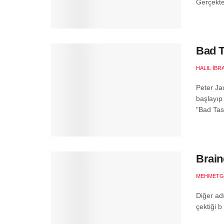
Gerçekten
Bad T
HALIL İB
Peter Jac
başlayıp 
"Bad Tast
Brain
MEHMETG
Diğer ad
çektiği b