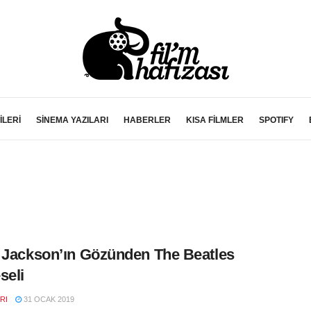
İLERİ
SİNEMA YAZILARI
HABERLER
KISA FİLMLER
SPOTIFY
 Jackson’ın Gözünden The Beatles
seli
RI
31 OCAK 2019