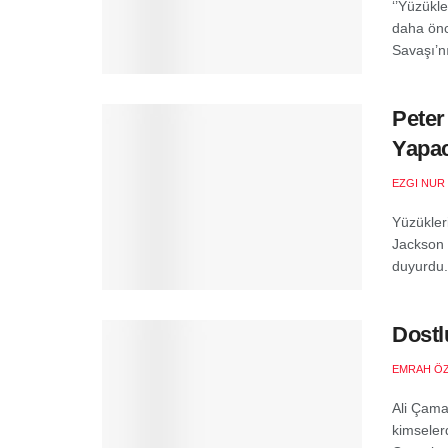
‘’Yüzükle
daha önc
Savaşı’nı
Peter
Yapac
EZGI NUR
Yüzükleri
Jackson b
duyurdu.
Dostl
EMRAH Ö
Ali Çamar
kimseler