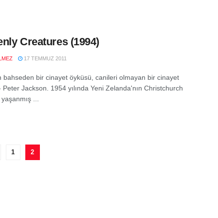
nly Creatures (1994)
LMEZ
17 TEMMUZ 2011
 bahseden bir cinayet öyküsü, canileri olmayan bir cinayet
- Peter Jackson. 1954 yılında Yeni Zelanda'nın Christchurch
 yaşanmış ...
1
2