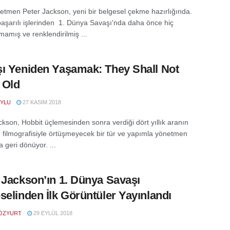
etmen Peter Jackson, yeni bir belgesel çekme hazırlığında.
başarılı işlerinden 1. Dünya Savaşı'nda daha önce hiç
mamış ve renklendirilmiş ...
ı Yeniden Yaşamak: They Shall Not
 Old
YLU
27 KASIM 2018
ckson, Hobbit üçlemesinden sonra verdiği dört yıllık aranın
 filmografisiyle örtüşmeyecek bir tür ve yapımla yönetmen
 geri dönüyor. ...
 Jackson’ın 1. Dünya Savaşı
selinden İlk Görüntüler Yayınlandı
ÖZYURT
29 EYLÜL 2018