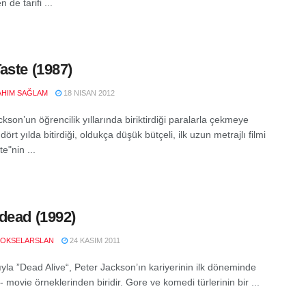
 de tarifi ...
aste (1987)
RAHIM SAĞLAM
18 NISAN 2012
kson’un öğrencilik yıllarında biriktirdiği paralarla çekmeye
dört yılda bitirdiği, oldukça düşük bütçeli, ilk uzun metrajlı filmi
e"nin ...
dead (1992)
OKSELARSLAN
24 KASIM 2011
ıyla ”Dead Alive“, Peter Jackson’ın kariyerinin ilk döneminde
 - movie örneklerinden biridir. Gore ve komedi türlerinin bir ...