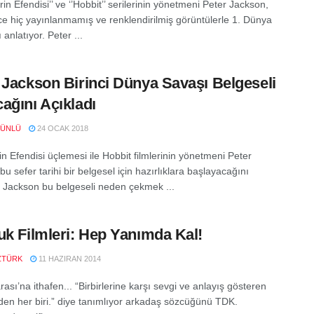
rin Efendisi’’ ve ‘’Hobbit’’ serilerinin yönetmeni Peter Jackson,
e hiç yayınlanmamış ve renklendirilmiş görüntülerle 1. Dünya
 anlatıyor. Peter ...
 Jackson Birinci Dünya Savaşı Belgeseli
ağını Açıkladı
 ÜNLÜ
24 OCAK 2018
n Efendisi üçlemesi ile Hobbit filmlerinin yönetmeni Peter
u sefer tarihi bir belgesel için hazırlıklara başlayacağını
 Jackson bu belgeseli neden çekmek ...
uk Filmleri: Hep Yanımda Kal!
ZTÜRK
11 HAZIRAN 2014
ası’na ithafen... “Birbirlerine karşı sevgi ve anlayış gösteren
den her biri.” diye tanımlıyor arkadaş sözcüğünü TDK.