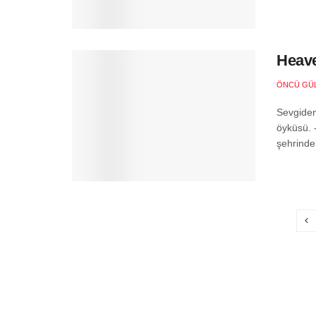
Heave
ÖNCÜ GÜ
Sevgiden
öyküsü. 
şehrinde