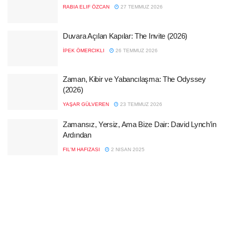
RABIA ELIF ÖZCAN
27 TEMMUZ 2026
Duvara Açılan Kapılar: The Invite (2026)
İPEK ÖMERCIKLI
26 TEMMUZ 2026
Zaman, Kibir ve Yabancılaşma: The Odyssey
(2026)
YAŞAR GÜLVEREN
23 TEMMUZ 2026
Zamansız, Yersiz, Ama Bize Dair: David Lynch’in
Ardından
FIL'M HAFIZASI
2 NISAN 2025