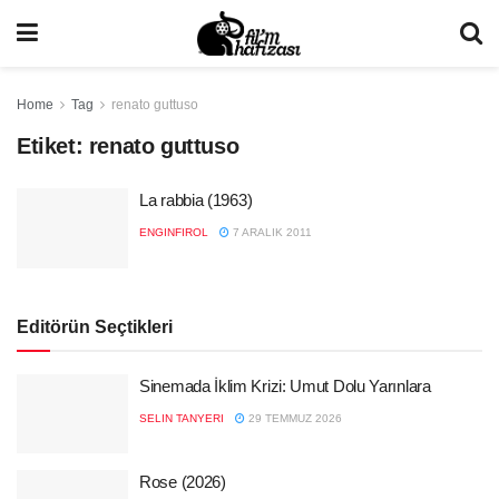
Home
Tag
renato guttuso
Etiket:
renato guttuso
La rabbia (1963)
ENGINFIROL
7 ARALIK 2011
Editörün Seçtikleri
Sinemada İklim Krizi: Umut Dolu Yarınlara
SELIN TANYERI
29 TEMMUZ 2026
Rose (2026)