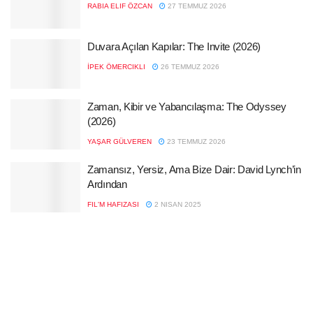
RABIA ELIF ÖZCAN
27 TEMMUZ 2026
Duvara Açılan Kapılar: The Invite (2026)
İPEK ÖMERCIKLI
26 TEMMUZ 2026
Zaman, Kibir ve Yabancılaşma: The Odyssey
(2026)
YAŞAR GÜLVEREN
23 TEMMUZ 2026
Zamansız, Yersiz, Ama Bize Dair: David Lynch’in
Ardından
FIL'M HAFIZASI
2 NISAN 2025