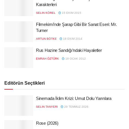
Karakterleri
SELIN KÖREL
15 EKIM 2015
Filmekimi’nde Şarap Gibi Bir Sanat Eseri: Mr.
Turner
ARTUN BÖTKE
18 EKIM 2014
Rus Hazine Sandığı’ndaki Hayaletler
EMRAH ÖZTÜRK
18 OCAK 2012
Editörün Seçtikleri
Sinemada İklim Krizi: Umut Dolu Yarınlara
SELIN TANYERI
29 TEMMUZ 2026
Rose (2026)