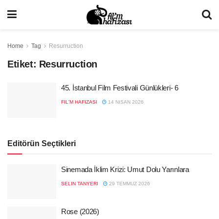
Home
Tag
Resurruction
Etiket:
Resurruction
45. İstanbul Film Festivali Günlükleri- 6
FIL'M HAFIZASI
14 NISAN 2026
Editörün Seçtikleri
Sinemada İklim Krizi: Umut Dolu Yarınlara
SELIN TANYERI
29 TEMMUZ 2026
Rose (2026)