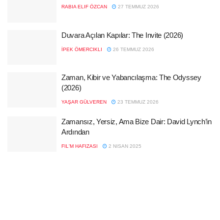
RABIA ELIF ÖZCAN
27 TEMMUZ 2026
Duvara Açılan Kapılar: The Invite (2026)
İPEK ÖMERCIKLI
26 TEMMUZ 2026
Zaman, Kibir ve Yabancılaşma: The Odyssey
(2026)
YAŞAR GÜLVEREN
23 TEMMUZ 2026
Zamansız, Yersiz, Ama Bize Dair: David Lynch’in
Ardından
FIL'M HAFIZASI
2 NISAN 2025