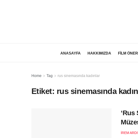
ANASAYFA
HAKKIMIZDA
FİLM ÖNER
Home
Tag
rus sinemasında kadınlar
Etiket:
rus sinemasında kadın
‘Rus 
Müzes
İREM ARD