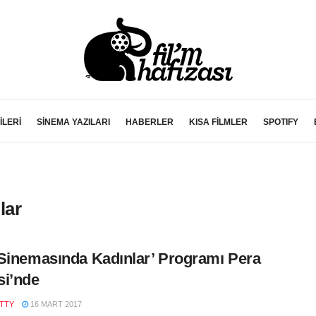
İLERİ
SİNEMA YAZILARI
HABERLER
KISA FİLMLER
SPOTIFY
lar
Sinemasında Kadınlar’ Programı Pera
i’nde
ITTY
16 MART 2017