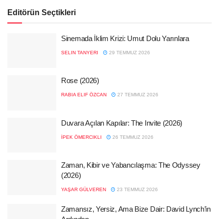
Editörün Seçtikleri
Sinemada İklim Krizi: Umut Dolu Yarınlara
SELIN TANYERI
29 TEMMUZ 2026
Rose (2026)
RABIA ELIF ÖZCAN
27 TEMMUZ 2026
Duvara Açılan Kapılar: The Invite (2026)
İPEK ÖMERCIKLI
26 TEMMUZ 2026
Zaman, Kibir ve Yabancılaşma: The Odyssey
(2026)
YAŞAR GÜLVEREN
23 TEMMUZ 2026
Zamansız, Yersiz, Ama Bize Dair: David Lynch’in