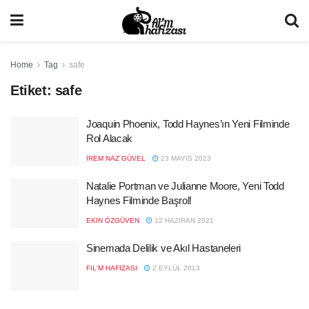
Home
Tag
safe
Etiket:
safe
Joaquin Phoenix, Todd Haynes’ın Yeni Filminde
Rol Alacak
İREM NAZ GÜVEL
23 MAYIS 2023
Natalie Portman ve Julianne Moore, Yeni Todd
Haynes Filminde Başrol!
EKIN ÖZGÜVEN
12 HAZIRAN 2021
Sinemada Delilik ve Akıl Hastaneleri
FIL'M HAFIZASI
2 EYLÜL 2013