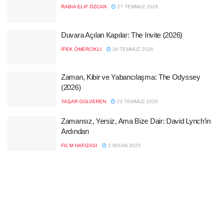
RABIA ELIF ÖZCAN
27 TEMMUZ 2026
Duvara Açılan Kapılar: The Invite (2026)
İPEK ÖMERCIKLI
26 TEMMUZ 2026
Zaman, Kibir ve Yabancılaşma: The Odyssey
(2026)
YAŞAR GÜLVEREN
23 TEMMUZ 2026
Zamansız, Yersiz, Ama Bize Dair: David Lynch’in
Ardından
FIL'M HAFIZASI
2 NISAN 2025