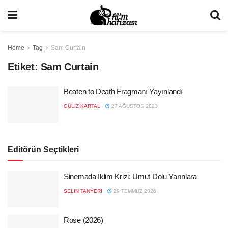
Home
Tag
Sam Curtain
Etiket:
Sam Curtain
Beaten to Death Fragmanı Yayınlandı
GÜLIZ KARTAL
27 AĞUSTOS 2023
Editörün Seçtikleri
Sinemada İklim Krizi: Umut Dolu Yarınlara
SELIN TANYERI
29 TEMMUZ 2026
Rose (2026)