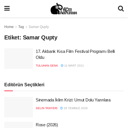
Home
Tag
Samar Qupty
Etiket:
Samar Qupty
17. Akbank Kısa Film Festival Programı Belli
Oldu
TULUHAN SENA
11 MART 2021
Editörün Seçtikleri
Sinemada İklim Krizi: Umut Dolu Yarınlara
SELIN TANYERI
29 TEMMUZ 2026
Rose (2026)