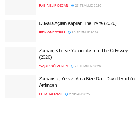
RABIA ELIF ÖZCAN
27 TEMMUZ 2026
Duvara Açılan Kapılar: The Invite (2026)
İPEK ÖMERCIKLI
26 TEMMUZ 2026
Zaman, Kibir ve Yabancılaşma: The Odyssey
(2026)
YAŞAR GÜLVEREN
23 TEMMUZ 2026
Zamansız, Yersiz, Ama Bize Dair: David Lynch’in
Ardından
FIL'M HAFIZASI
2 NISAN 2025