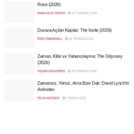
Rose (2026)
RABIA ELIF ÖZCAN
27 TEMMUZ 2026
Duvara Açılan Kapılar: The Invite (2026)
İPEK ÖMERCIKLI
26 TEMMUZ 2026
Zaman, Kibir ve Yabancılaşma: The Odyssey
(2026)
YAŞAR GÜLVEREN
23 TEMMUZ 2026
Zamansız, Yersiz, Ama Bize Dair: David Lynch’in
Ardından
FIL'M HAFIZASI
2 NISAN 2025