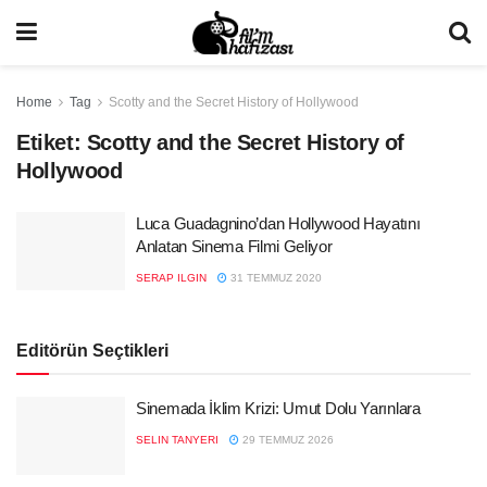
Home
Tag
Scotty and the Secret History of Hollywood
Etiket:
Scotty and the Secret History of
Hollywood
Luca Guadagnino’dan Hollywood Hayatını
Anlatan Sinema Filmi Geliyor
SERAP ILGIN
31 TEMMUZ 2020
Editörün Seçtikleri
Sinemada İklim Krizi: Umut Dolu Yarınlara
SELIN TANYERI
29 TEMMUZ 2026