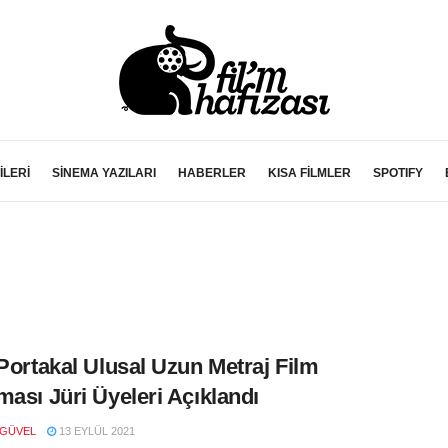
İLERİ
SİNEMA YAZILARI
HABERLER
KISA FİLMLER
SPOTIFY
 Portakal Ulusal Uzun Metraj Film
ması Jüri Üyeleri Açıklandı
 GÜVEL
13 EYLÜL 2021