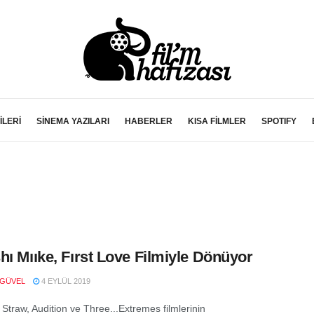
İLERİ
SİNEMA YAZILARI
HABERLER
KISA FİLMLER
SPOTIFY
hı Mııke, Fırst Love Filmiyle Dönüyor
 GÜVEL
4 EYLÜL 2019
 Straw, Audition ve Three...Extremes filmlerinin