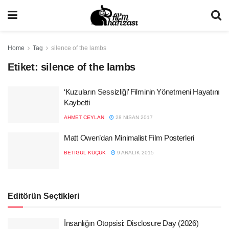
Home
Tag
silence of the lambs
Etiket:
silence of the lambs
‘Kuzuların Sessizliği’ Filminin Yönetmeni Hayatını
Kaybetti
AHMET CEYLAN
28 NISAN 2017
Matt Owen’dan Minimalist Film Posterleri
BETIGÜL KÜÇÜK
9 ARALIK 2015
Editörün Seçtikleri
İnsanlığın Otopsisi: Disclosure Day (2026)