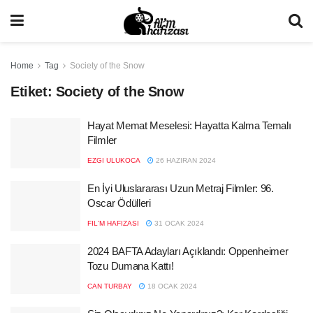
Home
Tag
Society of the Snow
Etiket:
Society of the Snow
Hayat Memat Meselesi: Hayatta Kalma Temalı
Filmler
EZGI ULUKOCA
26 HAZIRAN 2024
En İyi Uluslararası Uzun Metraj Filmler: 96.
Oscar Ödülleri
FIL'M HAFIZASI
31 OCAK 2024
2024 BAFTA Adayları Açıklandı: Oppenheimer
Tozu Dumana Kattı!
CAN TURBAY
18 OCAK 2024