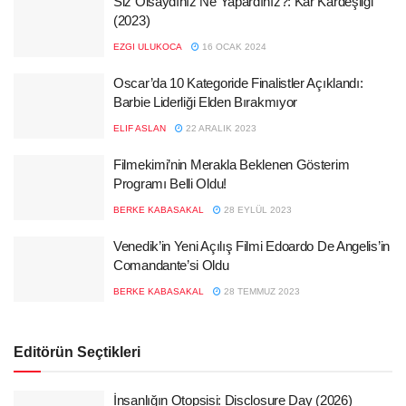
Siz Olsaydınız Ne Yapardınız?: Kar Kardeşliği
(2023)
EZGI ULUKOCA
16 OCAK 2024
Oscar’da 10 Kategoride Finalistler Açıklandı:
Barbie Liderliği Elden Bırakmıyor
ELIF ASLAN
22 ARALIK 2023
Filmekimi’nin Merakla Beklenen Gösterim
Programı Belli Oldu!
BERKE KABASAKAL
28 EYLÜL 2023
Venedik’in Yeni Açılış Filmi Edoardo De Angelis’in
Comandante’si Oldu
BERKE KABASAKAL
28 TEMMUZ 2023
Editörün Seçtikleri
İnsanlığın Otopsisi: Disclosure Day (2026)