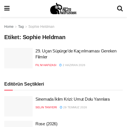
Home
Tag
Sophie Heldman
Etiket:
Sophie Heldman
29. Uçan Süpürge’de Kaçırılmaması Gereken
Filmler
FIL'M HAFIZASI
2 HAZIRAN 2026
Editörün Seçtikleri
Sinemada İklim Krizi: Umut Dolu Yarınlara
SELIN TANYERI
29 TEMMUZ 2026
Rose (2026)