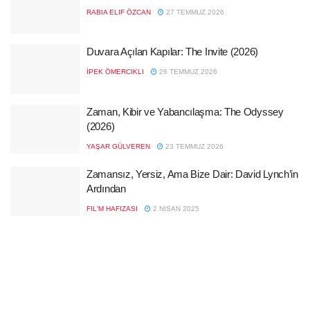
RABIA ELIF ÖZCAN
27 TEMMUZ 2026
Duvara Açılan Kapılar: The Invite (2026)
İPEK ÖMERCIKLI
26 TEMMUZ 2026
Zaman, Kibir ve Yabancılaşma: The Odyssey
(2026)
YAŞAR GÜLVEREN
23 TEMMUZ 2026
Zamansız, Yersiz, Ama Bize Dair: David Lynch’in
Ardından
FIL'M HAFIZASI
2 NISAN 2025