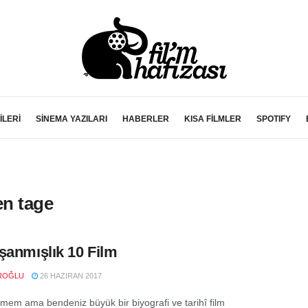
İLERİ
SİNEMA YAZILARI
HABERLER
KISA FİLMLER
SPOTIFY
en tage
şanmışlık 10 Film
ROĞLU
26 HAZIRAN 2017
ilmem ama bendeniz büyük bir biyografi ve tarihî film