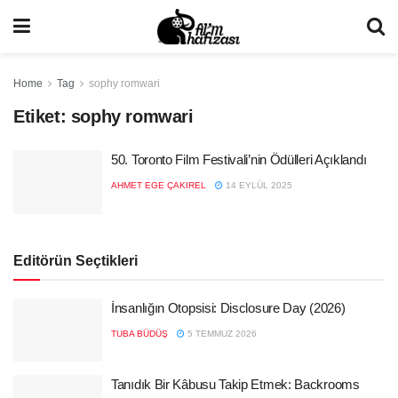
Home
Tag
sophy romwari
Etiket:
sophy romwari
50. Toronto Film Festivali’nin Ödülleri Açıklandı
AHMET EGE ÇAKIREL
14 EYLÜL 2025
Editörün Seçtikleri
İnsanlığın Otopsisi: Disclosure Day (2026)
TUBA BÜDÜŞ
5 TEMMUZ 2026
Tanıdık Bir Kâbusu Takip Etmek: Backrooms