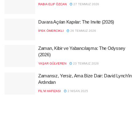
RABIA ELIF ÖZCAN
27 TEMMUZ 2026
Duvara Açılan Kapılar: The Invite (2026)
İPEK ÖMERCIKLI
26 TEMMUZ 2026
Zaman, Kibir ve Yabancılaşma: The Odyssey
(2026)
YAŞAR GÜLVEREN
23 TEMMUZ 2026
Zamansız, Yersiz, Ama Bize Dair: David Lynch’in
Ardından
FIL'M HAFIZASI
2 NISAN 2025