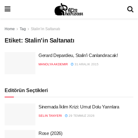
Home
Tag
Stalin’in Saltanatı
Etiket:
Stalin’in Saltanatı
Gerard Depardieu, Stalin’i Canlandıracak!
MANOLYA AKDEMIR
31 ARALIK 2015
Editörün Seçtikleri
Sinemada İklim Krizi: Umut Dolu Yarınlara
SELIN TANYERI
29 TEMMUZ 2026
Rose (2026)