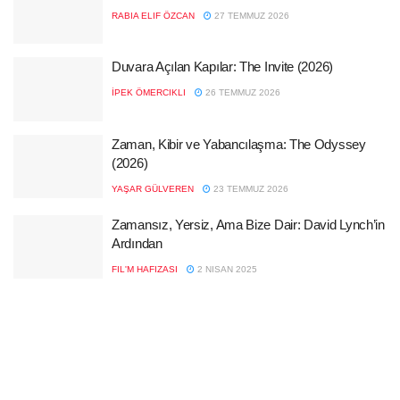
RABIA ELIF ÖZCAN
27 TEMMUZ 2026
Duvara Açılan Kapılar: The Invite (2026)
İPEK ÖMERCIKLI
26 TEMMUZ 2026
Zaman, Kibir ve Yabancılaşma: The Odyssey
(2026)
YAŞAR GÜLVEREN
23 TEMMUZ 2026
Zamansız, Yersiz, Ama Bize Dair: David Lynch’in
Ardından
FIL'M HAFIZASI
2 NISAN 2025