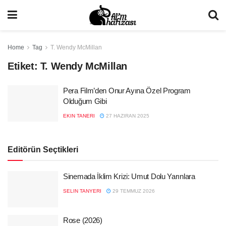
Home
Tag
T. Wendy McMillan
Etiket:
T. Wendy McMillan
Pera Film’den Onur Ayına Özel Program
Olduğum Gibi
EKIN TANERI
27 HAZIRAN 2025
Editörün Seçtikleri
Sinemada İklim Krizi: Umut Dolu Yarınlara
SELIN TANYERI
29 TEMMUZ 2026
Rose (2026)