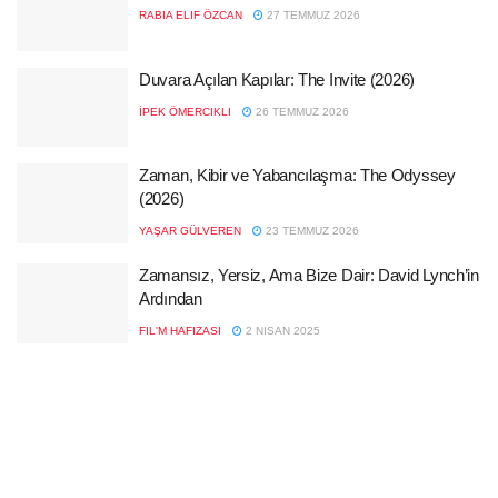
RABIA ELIF ÖZCAN
27 TEMMUZ 2026
Duvara Açılan Kapılar: The Invite (2026)
İPEK ÖMERCIKLI
26 TEMMUZ 2026
Zaman, Kibir ve Yabancılaşma: The Odyssey
(2026)
YAŞAR GÜLVEREN
23 TEMMUZ 2026
Zamansız, Yersiz, Ama Bize Dair: David Lynch’in
Ardından
FIL'M HAFIZASI
2 NISAN 2025