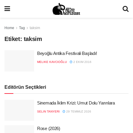
Home
Tag
taksim
Etiket:
taksim
Beyoğlu Antika Festivali Başladı!
MELIKE KAVCIOĞLU
2 EKIM 2016
Editörün Seçtikleri
Sinemada İklim Krizi: Umut Dolu Yarınlara
SELIN TANYERI
29 TEMMUZ 2026
Rose (2026)