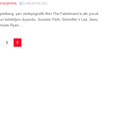
EN ALBAYRAK
13 AĞUSTOS 2021
pielberg, yarı otobiyografik filmi The Fabelmans’a altı çocuk
n katıldığını duyurdu. Jurassic Park, Schindler’s List, Jaws,
rivate Ryan ...
1
2