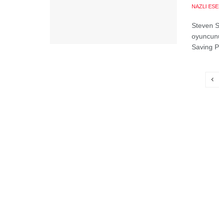
NAZLI ES
Steven S
oyuncunu
Saving P