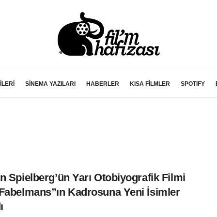
İLERİ
SİNEMA YAZILARI
HABERLER
KISA FİLMLER
SPOTIFY
n Spielberg’ün Yarı Otobiyografik Filmi
Fabelmans”ın Kadrosuna Yeni İsimler
ı