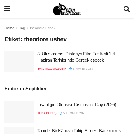
Home
Tag
theodore ushev
Etiket:
theodore ushev
3. Uluslararası Distopya Film Festivali 1-4
Haziran Tarihlerinde Gerçekleşecek
YAKAMOZ SÖZÜBIR
9 MAYIS 2023
Editörün Seçtikleri
İnsanlığın Otopsisi: Disclosure Day (2026)
TUBA BÜDÜŞ
5 TEMMUZ 2026
Tanıdık Bir Kâbusu Takip Etmek: Backrooms