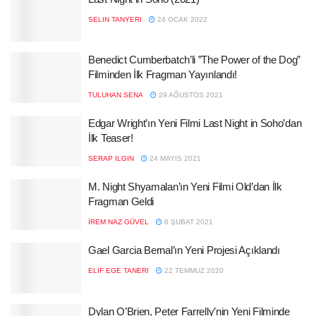
SELIN TANYERI
24 OCAK 2022
Benedict Cumberbatch’li ”The Power of the Dog”
Filminden İlk Fragman Yayınlandı!
TULUHAN SENA
29 AĞUSTOS 2021
Edgar Wright’ın Yeni Filmi Last Night in Soho’dan
İlk Teaser!
SERAP ILGIN
24 MAYIS 2021
M. Night Shyamalan’ın Yeni Filmi Old’dan İlk
Fragman Geldi
İREM NAZ GÜVEL
8 ŞUBAT 2021
Gael Garcia Bernal’ın Yeni Projesi Açıklandı
ELIF EGE TANERI
22 TEMMUZ 2020
Dylan O’Brien, Peter Farrelly’nin Yeni Filminde