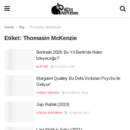
Home
Tag
Thomasin McKenzie
Etiket:
Thomasin McKenzie
Berlinale 2026: Bu Yıl Berlin’de Neler
İzleyeceğiz?
ELIF ARI
15 OCAK 2026
Margaret Qualley Bu Defa Victorian Psycho ile
Geliyor!
TUĞBA TOKSÖZ
29 ARALIK 2024
Jojo Rabbit (2019)
GÖKSU ERTÜREN
18 NISAN 2023
Last Night in Soho (2021)