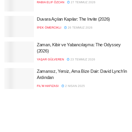
RABIA ELIF ÖZCAN
27 TEMMUZ 2026
Duvara Açılan Kapılar: The Invite (2026)
İPEK ÖMERCIKLI
26 TEMMUZ 2026
Zaman, Kibir ve Yabancılaşma: The Odyssey
(2026)
YAŞAR GÜLVEREN
23 TEMMUZ 2026
Zamansız, Yersiz, Ama Bize Dair: David Lynch’in
Ardından
FIL'M HAFIZASI
2 NISAN 2025