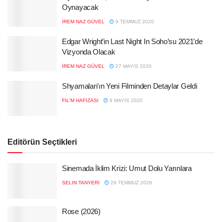
Oynayacak
İREM NAZ GÜVEL
9 TEMMUZ 2020
Edgar Wright’in Last Night In Soho’su 2021’de
Vizyonda Olacak
İREM NAZ GÜVEL
27 MAYIS 2020
Shyamalan’ın Yeni Filminden Detaylar Geldi
FIL'M HAFIZASI
9 MAYIS 2020
Editörün Seçtikleri
Sinemada İklim Krizi: Umut Dolu Yarınlara
SELIN TANYERI
29 TEMMUZ 2026
Rose (2026)