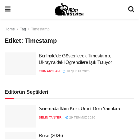
Home
Tag
Timestamp
Etiket:
Timestamp
Berlinale’de Gösterilecek Timestamp,
Ukrayna’daki Öğrencilere Işık Tutuyor
EVIN ARSLAN
18 ŞUBAT 2025
Editörün Seçtikleri
Sinemada İklim Krizi: Umut Dolu Yarınlara
SELIN TANYERI
29 TEMMUZ 2026
Rose (2026)