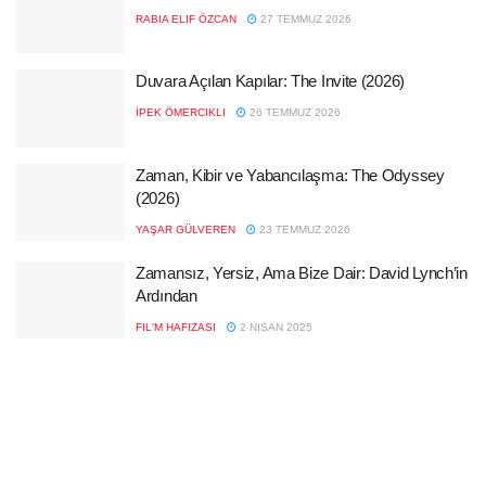
RABIA ELIF ÖZCAN
27 TEMMUZ 2026
Duvara Açılan Kapılar: The Invite (2026)
İPEK ÖMERCIKLI
26 TEMMUZ 2026
Zaman, Kibir ve Yabancılaşma: The Odyssey
(2026)
YAŞAR GÜLVEREN
23 TEMMUZ 2026
Zamansız, Yersiz, Ama Bize Dair: David Lynch’in
Ardından
FIL'M HAFIZASI
2 NISAN 2025