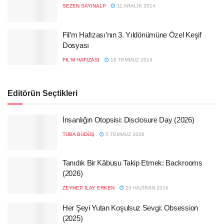
SEZEN SAYINALP
11 ARALIK 2014
Fil’m Hafızası’nın 3. Yıldönümüne Özel Keşif
Dosyası
FIL'M HAFIZASI
18 TEMMUZ 2014
Editörün Seçtikleri
İnsanlığın Otopsisi: Disclosure Day (2026)
TUBA BÜDÜŞ
5 TEMMUZ 2026
Tanıdık Bir Kâbusu Takip Etmek: Backrooms
(2026)
ZEYNEP İLAY ERKEN
29 HAZIRAN 2026
Her Şeyi Yutan Koşulsuz Sevgi: Obsession
(2025)