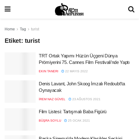
Home
Tag
turist
Etiket:
turist
TRT Ortak Yapımı Hüzün Üçgeni Dünya
Prömiyerini 75. Cannes Film Festivali’nde Yaptı
EKIN TANERI
22 MAYIS 2022
Denis Lavant, John Skoog İmzalı Redoubt’ta
Oynayacak
İREM NAZ GÜVEL
23 AĞUSTOS 2021
Film Listesi: Tartışmalı Baba Figürü
BÜŞRA SOYLU
25 OCAK 2021
Başka Sinema’da Modern Klasikler Seçkisi