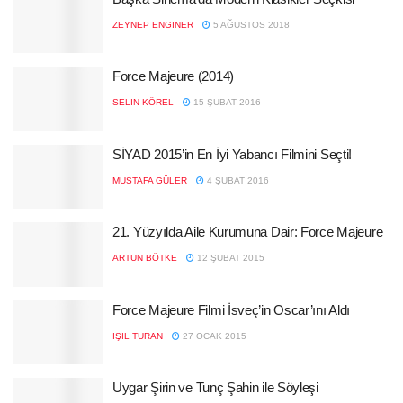
ZEYNEP ENGINER
5 AĞUSTOS 2018
Force Majeure (2014)
SELIN KÖREL
15 ŞUBAT 2016
SİYAD 2015’in En İyi Yabancı Filmini Seçti!
MUSTAFA GÜLER
4 ŞUBAT 2016
21. Yüzyılda Aile Kurumuna Dair: Force Majeure
ARTUN BÖTKE
12 ŞUBAT 2015
Force Majeure Filmi İsveç’in Oscar’ını Aldı
IŞIL TURAN
27 OCAK 2015
Uygar Şirin ve Tunç Şahin ile Söyleşi