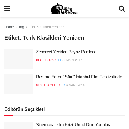
Home
Tag
Türk Klasikleri Yeniden
Etiket:
Türk Klasikleri Yeniden
Zebercet Yeniden Beyaz Perdede!
ÇISEL BOZAR
26 MART 2017
Restore Edilen “Sürü” İstanbul Film Festivali’nde
MUSTAFA GÜLER
6 MART 2016
Editörün Seçtikleri
Sinemada İklim Krizi: Umut Dolu Yarınlara