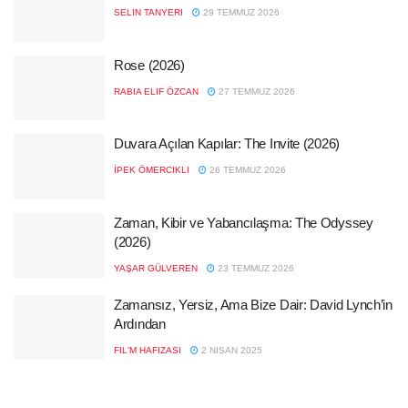
SELIN TANYERI
29 TEMMUZ 2026
Rose (2026)
RABIA ELIF ÖZCAN
27 TEMMUZ 2026
Duvara Açılan Kapılar: The Invite (2026)
İPEK ÖMERCIKLI
26 TEMMUZ 2026
Zaman, Kibir ve Yabancılaşma: The Odyssey
(2026)
YAŞAR GÜLVEREN
23 TEMMUZ 2026
Zamansız, Yersiz, Ama Bize Dair: David Lynch’in
Ardından
FIL'M HAFIZASI
2 NISAN 2025