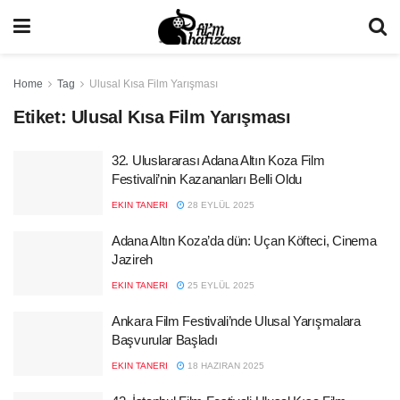
Home
Tag
Ulusal Kısa Film Yarışması
Etiket:
Ulusal Kısa Film Yarışması
32. Uluslararası Adana Altın Koza Film
Festivali’nin Kazananları Belli Oldu
EKIN TANERI
28 EYLÜL 2025
Adana Altın Koza’da dün: Uçan Köfteci, Cinema
Jazireh
EKIN TANERI
25 EYLÜL 2025
Ankara Film Festivali’nde Ulusal Yarışmalara
Başvurular Başladı
EKIN TANERI
18 HAZIRAN 2025