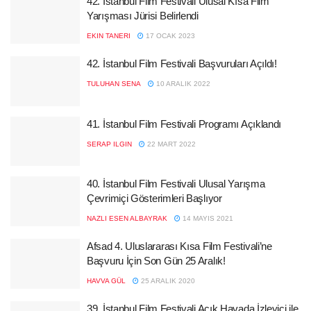
42. İstanbul Film Festivali Ulusal Kısa Film
Yarışması Jürisi Belirlendi
EKIN TANERI
17 OCAK 2023
42. İstanbul Film Festivali Başvuruları Açıldı!
TULUHAN SENA
10 ARALIK 2022
41. İstanbul Film Festivali Programı Açıklandı
SERAP ILGIN
22 MART 2022
40. İstanbul Film Festivali Ulusal Yarışma
Çevrimiçi Gösterimleri Başlıyor
NAZLI ESEN ALBAYRAK
14 MAYIS 2021
Afsad 4. Uluslararası Kısa Film Festivali’ne
Başvuru İçin Son Gün 25 Aralık!
HAVVA GÜL
25 ARALIK 2020
39. İstanbul Film Festivali Açık Havada İzleyici ile