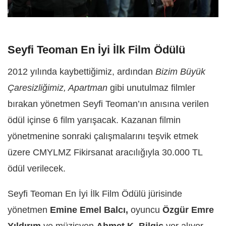
Seyfi Teoman En İyi İlk Film Ödülü
2012 yılında kaybettiğimiz, ardından
Bizim Büyük
Çaresizliğimiz, Apartman
gibi unutulmaz filmler
bırakan yönetmen Seyfi Teoman’ın anısına verilen
ödül içinse 6 film yarışacak. Kazanan filmin
yönetmenine sonraki çalışmalarını teşvik etmek
üzere CMYLMZ Fikirsanat aracılığıyla 30.000 TL
ödül verilecek.
Seyfi Teoman En İyi İlk Film Ödülü jürisinde
yönetmen
Emine Emel Balcı,
oyuncu
Özgür Emre
Yıldırım
ve müzisyen
Ahmet K. Bilgiç
yer alıyor.