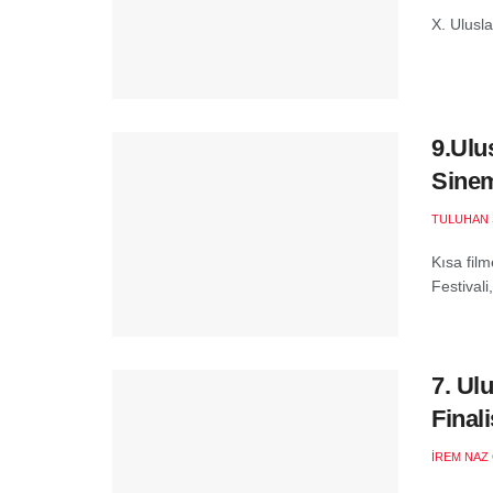
X. Ulusla
9.Ulu
Sinem
TULUHAN 
Kısa film
Festivali
7. Ul
Finali
İREM NAZ