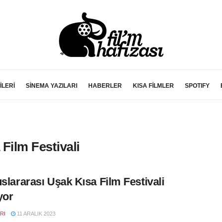
İLERİ
SİNEMA YAZILARI
HABERLER
KISA FİLMLER
SPOTIFY
Film Festivali
uslararası Uşak Kısa Film Festivali
yor
RI
11 ARALIK 2023