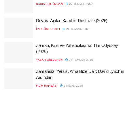
RABIA ELIF ÖZCAN
27 TEMMUZ 2026
Duvara Açılan Kapılar: The Invite (2026)
İPEK ÖMERCIKLI
26 TEMMUZ 2026
Zaman, Kibir ve Yabancılaşma: The Odyssey
(2026)
YAŞAR GÜLVEREN
23 TEMMUZ 2026
Zamansız, Yersiz, Ama Bize Dair: David Lynch’in
Ardından
FIL'M HAFIZASI
2 NISAN 2025