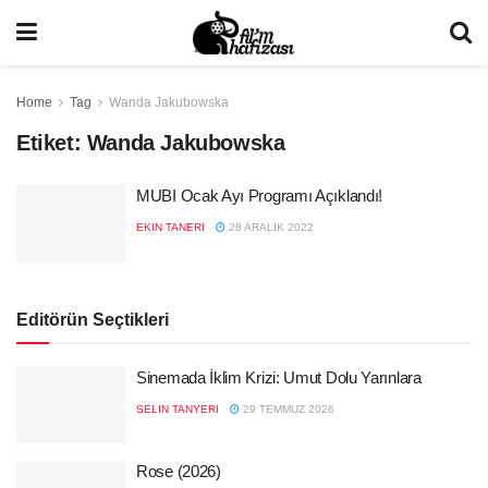
Home
Tag
Wanda Jakubowska
Etiket:
Wanda Jakubowska
MUBI Ocak Ayı Programı Açıklandı!
EKIN TANERI
28 ARALIK 2022
Editörün Seçtikleri
Sinemada İklim Krizi: Umut Dolu Yarınlara
SELIN TANYERI
29 TEMMUZ 2026
Rose (2026)