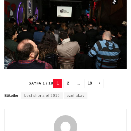
1
2
...
18
SAYFA 1 / 18
Etiketler:
best shorts of 2015
ezel akay